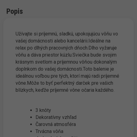
Popis
Užívajte si príjemnú, sladkú, upokojujúcu vôňu vo
vašej domácnosti alebo kancelárii.Ideálne na
relax po dlhých pracovných dňoch.Dlho vyžaruje
vôňu a dáva priestor kúzlu.Sviečka bude svojim
krásnym svetlom a príjemnou vôňou dokonalým
doplnkom do vašej domácnosti.Toto balenie je
ideálnou voľbou pre tých, ktorí majú radi príjemné
vône.Môže to byť perfektný darček pre vašich
blízkych, keďže príjemné vône očaria každého.
3 knôty
Dekoratívny vzhľad
Čarovná atmosféra
Trvácna vôňa