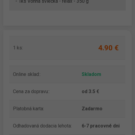
- 1ks Vonná sviečka - relax - 350 g
4.90 ‎€
1 ks:
Online sklad::
Skladom
Cena za dopravu::
od 3.5 €
Platobná karta:
Zadarmo
Odhadovaná dodacia lehota:
6-7 pracovné dni