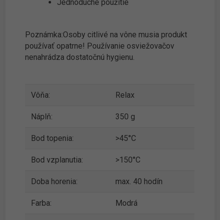
Jednoduché použitie
Poznámka:Osoby citlivé na vône musia produkt
používať opatrne! Používanie osviežovačov
nenahrádza dostatočnú hygienu.
Vôňa:
Relax
Náplň:
350 g
Bod topenia:
>45°C
Bod vzplanutia:
>150°C
Doba horenia:
max. 40 hodín
Farba:
Modrá