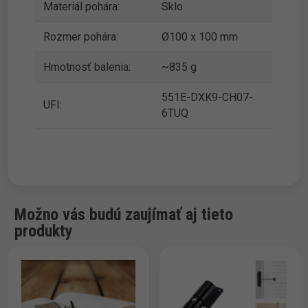
Materiál pohára:
Sklo
Rozmer pohára:
Ø100 x 100 mm
Hmotnosť balenia:
~835 g
551E-DXK9-CH07-
UFI:
6TUQ
Možno vás budú zaujímať aj tieto
produkty