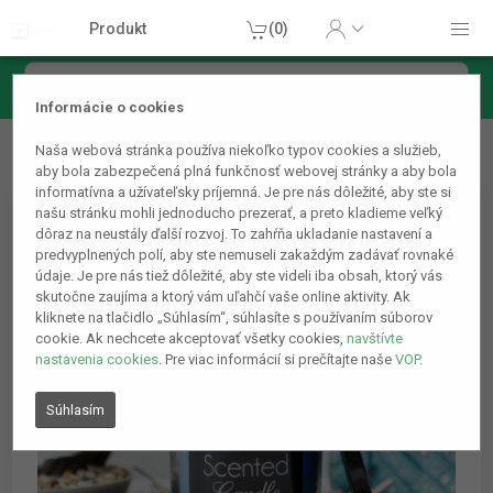
Produkt
(0)
Informácie o cookies
Domácnosť
Ostatné domáce príslušenstvo
Vonná
Naša webová stránka používa niekoľko typov cookies a služieb,
sviečka - relax - 350 g
aby bola zabezpečená plná funkčnosť webovej stránky a aby bola
informatívna a užívateľsky príjemná. Je pre nás dôležité, aby ste si
našu stránku mohli jednoducho prezerať, a preto kladieme veľký
dôraz na neustály ďalší rozvoj. To zahŕňa ukladanie nastavení a
predvyplnených polí, aby ste nemuseli zakaždým zadávať rovnaké
údaje. Je pre nás tiež dôležité, aby ste videli iba obsah, ktorý vás
skutočne zaujíma a ktorý vám uľahčí vaše online aktivity. Ak
kliknete na tlačidlo „Súhlasím“, súhlasíte s používaním súborov
cookie. Ak nechcete akceptovať všetky cookies,
navštívte
nastavenia cookies
. Pre viac informácií si prečítajte naše
VOP
.
Súhlasím