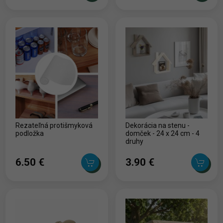
Rezateľná protišmyková
Dekorácia na stenu -
podložka
domček - 24 x 24 cm - 4
druhy
6.50 ‎€
3.90 ‎€