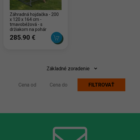
Záhradná hojdačka - 200
x 120 x 164 cm -
tmavobéžová - s
držiakom na pohár
285.90 ‎€