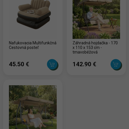
Nafukovacia Multifunkčná
Záhradná hojdačka - 170
Cestovná posteľ
x 110 x 153 cm -
tmavobéžová
45.50 ‎€
142.90 ‎€