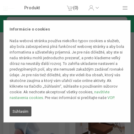
Produkt
(0)
Informácie o cookies
Domácnosť
Naša webová stránka používa niekoľko typov cookies a služieb,
Nábytok
aby bola zabezpečená plná funkčnosť webovej stránky a aby bola
informatívna a užívateľsky príjemná. Je pre nás dôležité, aby ste si
našu stránku mohli jednoducho prezerať, a preto kladieme veľký
dôraz na neustály ďalší rozvoj. To zahŕňa ukladanie nastavení a
predvyplnených polí, aby ste nemuseli zakaždým zadávať rovnaké
údaje. Je pre nás tiež dôležité, aby ste videli iba obsah, ktorý vás
skutočne zaujíma a ktorý vám uľahčí vaše online aktivity. Ak
kliknete na tlačidlo „Súhlasím“, súhlasíte s používaním súborov
cookie. Ak nechcete akceptovať všetky cookies,
navštívte
nastavenia cookies
. Pre viac informácií si prečítajte naše
VOP
.
Súhlasím