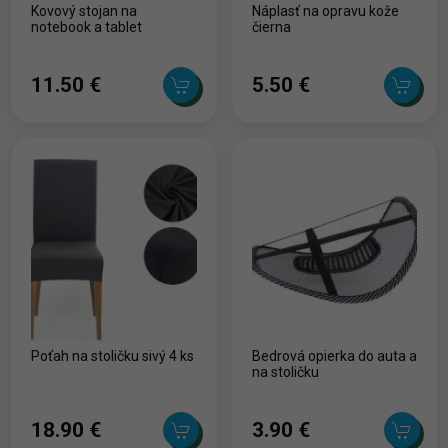
Kovový stojan na
Náplasť na opravu kože
notebook a tablet
čierna
11.50 ‎€
5.50 ‎€
Poťah na stoličku sivý 4 ks
Bedrová opierka do auta a
na stoličku
18.90 ‎€
3.90 ‎€