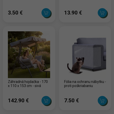
3.50 ‎€
13.90 ‎€
Záhradná hojdačka - 170
Fólia na ochranu nábytku -
x 110 x 153 cm - sivá
proti poškriabaniu
142.90 ‎€
7.50 ‎€