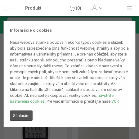
Produkt
(0)
Informácie o cookies
Domácnosť
Naša webová stránka používa niekoľko typov cookies a služieb,
Zabudovateľné zásuvky
aby bola zabezpečená plná funkčnosť webovej stránky a aby bola
informatívna a užívateľsky príjemná. Je pre nás dôležité, aby ste si
1
2
našu stránku mohli jednoducho prezerať, a preto kladieme veľký
dôraz na neustály ďalší rozvoj. To zahŕňa ukladanie nastavení a
predvyplnených polí, aby ste nemuseli zakaždým zadávať rovnaké
údaje. Je pre nás tiež dôležité, aby ste videli iba obsah, ktorý vás
skutočne zaujíma a ktorý vám uľahčí vaše online aktivity. Ak
kliknete na tlačidlo „Súhlasím“, súhlasíte s používaním súborov
cookie. Ak nechcete akceptovať všetky cookies,
navštívte
nastavenia cookies
. Pre viac informácií si prečítajte naše
VOP
.
Súhlasím