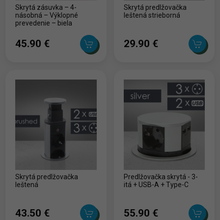
Skrytá zásuvka – 4-
Skrytá predlžovačka
násobná – Výklopné
leštená strieborná
prevedenie – biela
45.90 ‎€
29.90 ‎€
Skrytá predlžovačka
Predlžovačka skrytá - 3-
leštená
itá + USB-A + Type-C
43.50 ‎€
55.90 ‎€