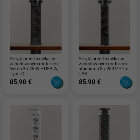
Skrytá predlžovačka so
Skrytá predlžovačka so
zabudovaným motorom -
zabudovaným motorom -
čierna 3 x 250V + USB-A,
strieborná 3 x 250 V + 2 x
Type-C
USB
85.90 ‎€
85.90 ‎€