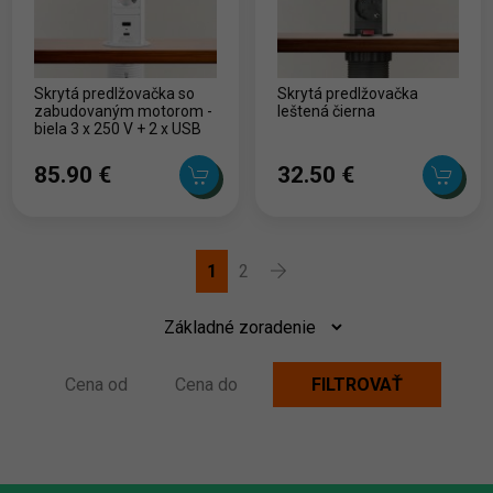
Skrytá predlžovačka so
Skrytá predlžovačka
zabudovaným motorom -
leštená čierna
biela 3 x 250 V + 2 x USB
85.90 ‎€
32.50 ‎€
1
2