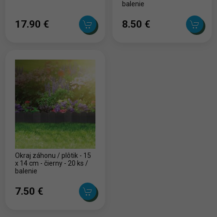
balenie
17.90 ‎€
8.50 ‎€
Okraj záhonu / plôtik - 15
x 14 cm - čierny - 20 ks /
balenie
7.50 ‎€