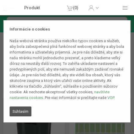
Produkt
(0)
Informácie o cookies
Záhradné produkty
Naša webová stránka používa niekoľko typov cookies a služieb,
Okraje záhonov / plôtiky
aby bola zabezpečená plná funkčnosť webovej stránky a aby bola
informatívna a užívateľsky príjemná. Je pre nás dôležité, aby ste si
našu stránku mohli jednoducho prezerať, a preto kladieme veľký
dôraz na neustály ďalší rozvoj. To zahŕňa ukladanie nastavení a
predvyplnených polí, aby ste nemuseli zakaždým zadávať rovnaké
údaje. Je pre nás tiež dôležité, aby ste videli iba obsah, ktorý vás
skutočne zaujíma a ktorý vám uľahčí vaše online aktivity. Ak
kliknete na tlačidlo „Súhlasím“, súhlasíte s používaním súborov
cookie. Ak nechcete akceptovať všetky cookies,
navštívte
nastavenia cookies
. Pre viac informácií si prečítajte naše
VOP
.
Súhlasím