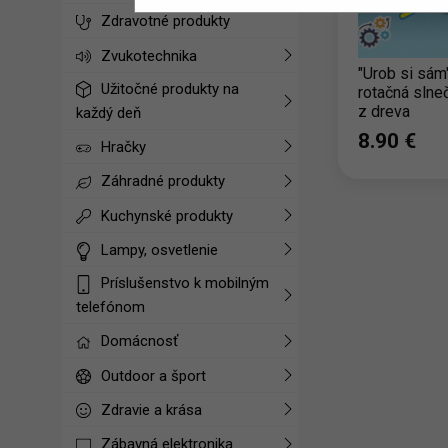
Zdravotné produkty
Zvukotechnika
"Urob si sám"
Užitočné produkty na
rotačná slne
z dreva
každý deň
8.90 ‎€
Hračky
Záhradné produkty
Kuchynské produkty
Lampy, osvetlenie
Príslušenstvo k mobilným
telefónom
Domácnosť
Outdoor a šport
Zdravie a krása
Zábavná elektronika