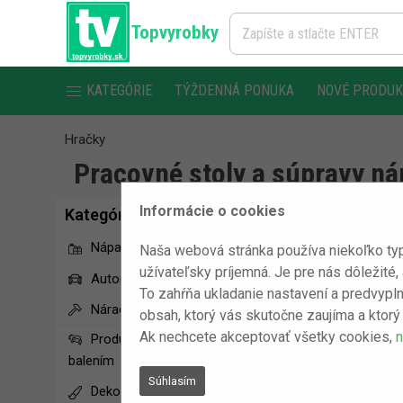
Topvyrobky
KATEGÓRIE
TÝŽDENNÁ PONUKA
NOVÉ PRODU
Hračky
Pracovné stoly a súpravy ná
Informácie o cookies
Kategórie
Nápady na darčeky
Naša webová stránka používa niekoľko typ
užívateľsky príjemná. Je pre nás dôležité,
Automobilové doplnky
To zahŕňa ukladanie nastavení a predvypln
Náradie
obsah, ktorý vás skutočne zaujíma a ktorý 
Ak nechcete akceptovať všetky cookies,
n
Produkty s poškodeným
balením
Súhlasím
Dekoračné produkty