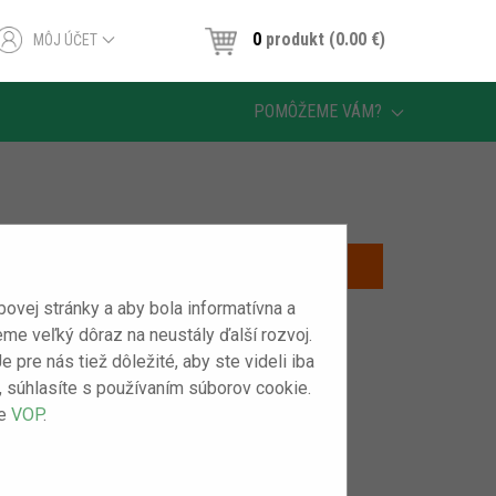
0
produkt (0.00 ‎€)
MÔJ ÚČET
POMÔŽEME VÁM?
vej stránky a aby bola informatívna a
eme veľký dôraz na neustály ďalší rozvoj.
pre nás tiež dôležité, aby ste videli iba
m“, súhlasíte s používaním súborov cookie.
še
VOP
.