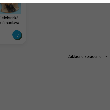
 elektrická
čná sústava