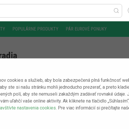
KTY
POPULÁRNE PRODUKTY
PÁR EUROVÉ PONUKY
radia
ov cookies a služieb, aby bola zabezpečená plná funkčnosť webo
 aby ste si našu stránku mohli jednoducho prezerať, a preto kladi
ených polí, aby ste nemuseli zakaždým zadávať rovnaké údaje. Je 
vám uľahčí vaše online aktivity. Ak kliknete na tlačidlo „Súhlasí
avštívte nastavenia cookies
. Pre viac informácií si prečítajte na