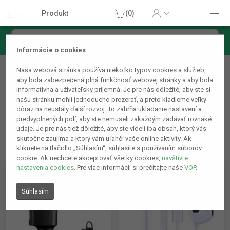
Produkt
(0)
Informácie o cookies
Príslušenstvo k mobilným telefónom
Naša webová stránka používa niekoľko typov cookies a služieb,
Slúchadlá, headset
aby bola zabezpečená plná funkčnosť webovej stránky a aby bola
informatívna a užívateľsky príjemná. Je pre nás dôležité, aby ste si
našu stránku mohli jednoducho prezerať, a preto kladieme veľký
dôraz na neustály ďalší rozvoj. To zahŕňa ukladanie nastavení a
predvyplnených polí, aby ste nemuseli zakaždým zadávať rovnaké
údaje. Je pre nás tiež dôležité, aby ste videli iba obsah, ktorý vás
skutočne zaujíma a ktorý vám uľahčí vaše online aktivity. Ak
kliknete na tlačidlo „Súhlasím“, súhlasíte s používaním súborov
cookie. Ak nechcete akceptovať všetky cookies,
navštívte
nastavenia cookies
. Pre viac informácií si prečítajte naše
VOP
.
Súhlasím