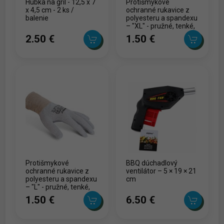
Hubka na gril - 12,5 x 7
Protišmykové
x 4,5 cm - 2 ks /
ochranné rukavice z
balenie
polyesteru a spandexu
– "XL" - pružné, tenké,
priedušné – 1 pár
2.50 ‎€
1.50 ‎€
Protišmykové
BBQ dúchadlový
ochranné rukavice z
ventilátor – 5 × 19 × 21
polyesteru a spandexu
cm
– "L" - pružné, tenké,
priedušné – 1 pár
1.50 ‎€
6.50 ‎€