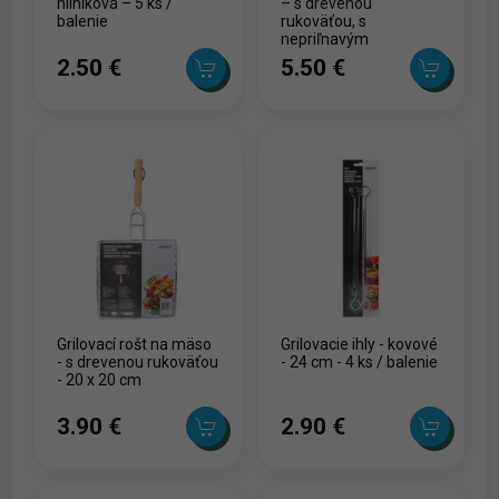
hliníková – 5 ks /
– s drevenou
balenie
rukoväťou, s
nepriľnavým
povrchom – 47,5 × 20 ×
2.50 ‎€
5.50 ‎€
1,5 cm
Grilovací rošt na mäso
Grilovacie ihly - kovové
- s drevenou rukoväťou
- 24 cm - 4 ks / balenie
- 20 x 20 cm
3.90 ‎€
2.90 ‎€