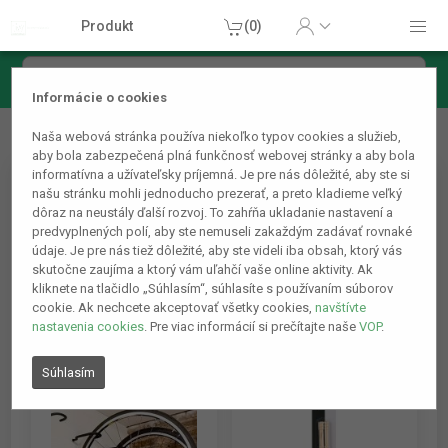
Produkt
(0)
Informácie o cookies
Nové
Naša webová stránka používa niekoľko typov cookies a služieb,
aby bola zabezpečená plná funkčnosť webovej stránky a aby bola
informatívna a užívateľsky príjemná. Je pre nás dôležité, aby ste si
našu stránku mohli jednoducho prezerať, a preto kladieme veľký
1
2
5.
dôraz na neustály ďalší rozvoj. To zahŕňa ukladanie nastavení a
predvyplnených polí, aby ste nemuseli zakaždým zadávať rovnaké
údaje. Je pre nás tiež dôležité, aby ste videli iba obsah, ktorý vás
skutočne zaujíma a ktorý vám uľahčí vaše online aktivity. Ak
kliknete na tlačidlo „Súhlasím“, súhlasíte s používaním súborov
cookie. Ak nechcete akceptovať všetky cookies,
navštívte
nastavenia cookies
. Pre viac informácií si prečítajte naše
VOP
.
Súhlasím