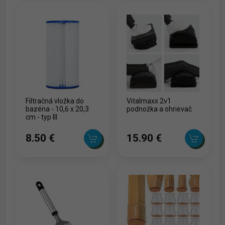
Filtračná vložka do
Vitalmaxx 2v1
bazéna - 10,6 x 20,3
podnožka a ohrievač
cm - typ III
8.50 ‎€
15.90 ‎€