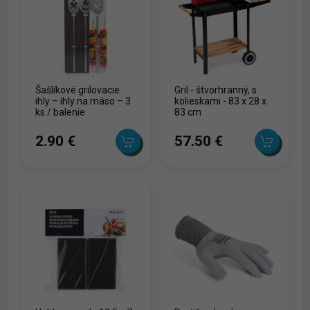
Šašlíkové grilovacie
Gril - štvorhranný, s
ihly – ihly na mäso – 3
kolieskami - 83 x 28 x
ks / balenie
83 cm
2.90 ‎€
57.50 ‎€