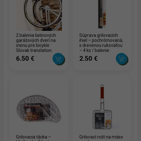
2 balenia liatinových
Súprava grilovacích
garážových dverí na
ihiel – pochrómovaná,
stenu pre bicykle
s drevenou rukoväťou
Slovak translation
– 4 ks / balenie
(with product names
6.50 ‎€
2.50 ‎€
translated): 2 balenia
liatinových garážových
dverí na stenu pre
bicykle Sinc
Grilovacia tácka –
Grilovací rošt na mäso