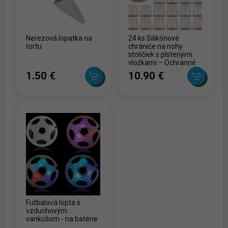
Nerezová lopatka na
24 ks Silikónové
tortu
chrániče na nohy
stoličiek s plstenými
vložkami – Ochranné
krytky na nábytok proti
1.50 ‎€
10.90 ‎€
poškriabaniu, ľahké
kĺzanie, zníženie hluku
– Univerzálne
prispôsobenie na
domác
Futbalová lopta s
vzduchovým
vankúšom - na batérie