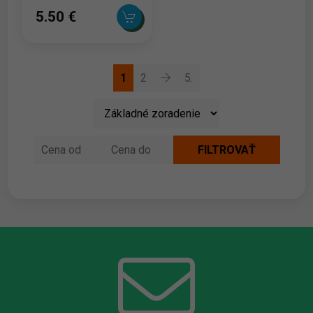
5.50 ‎€
1
2
5.