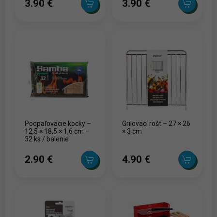
3.90 ‎€
3.90 ‎€
Podpaľovacie kocky –
Grilovací rošt – 27 × 26
12,5 × 18,5 × 1,6 cm –
× 3 cm
32 ks / balenie
2.90 ‎€
4.90 ‎€