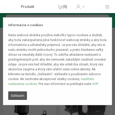
Produkt
(0)
Informácie o cookies
Príslušenstvo k mobilným telefónom
Naša webová stránka používa niekoľko typov cookies a služieb,
Vysielače, handsfree
aby bola zabezpečená plná funkčnosť webovej stránky a aby bola
informatívna a užívateľsky príjemná. Je pre nás dôležité, aby ste si
našu stránku mohli jednoducho prezerať, a preto kladieme veľký
dôraz na neustály ďalší rozvoj. To zahŕňa ukladanie nastavení a
predvyplnených polí, aby ste nemuseli zakaždým zadávať rovnaké
údaje. Je pre nás tiež dôležité, aby ste videli iba obsah, ktorý vás
skutočne zaujíma a ktorý vám uľahčí vaše online aktivity. Ak
kliknete na tlačidlo „Súhlasím“, súhlasíte s používaním súborov
cookie. Ak nechcete akceptovať všetky cookies,
navštívte
nastavenia cookies
. Pre viac informácií si prečítajte naše
VOP
.
Súhlasím