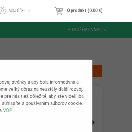
0
produkt (0.00 ‎€)
MÔJ ÚČET
POMÔŽEME VÁM?
vej stránky a aby bola informatívna a
eme veľký dôraz na neustály ďalší rozvoj.
pre nás tiež dôležité, aby ste videli iba
m“, súhlasíte s používaním súborov cookie.
še
VOP
.