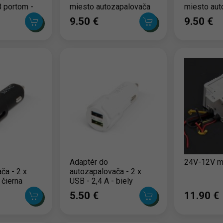
 portom -
miesto autozapalovača
miesto aut
2 x USB - 5V -
2 x USB - 
9.50 ‎€
9.50 ‎€
Adaptér do
24V-12V me
ča - 2 x
autozapalovača - 2 x
 čierna
USB - 2,4 A - biely
5.50 ‎€
11.90 ‎€