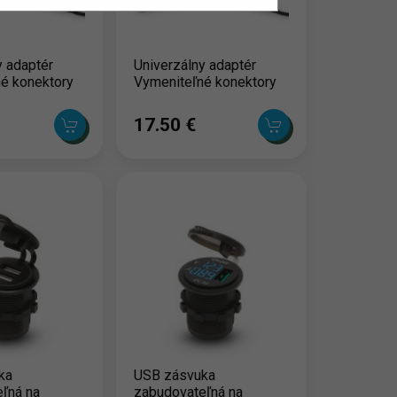
y adaptér
Univerzálny adaptér
é konektory
Vymeniteľné konektory
17.50 ‎€
ka
USB zásvuka
ľná na
zabudovateľná na