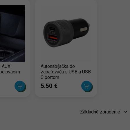
0 AUX
Autonabíjačka do
ipojovacím
zapaľovača s USB a USB
C portom
5.50 ‎€