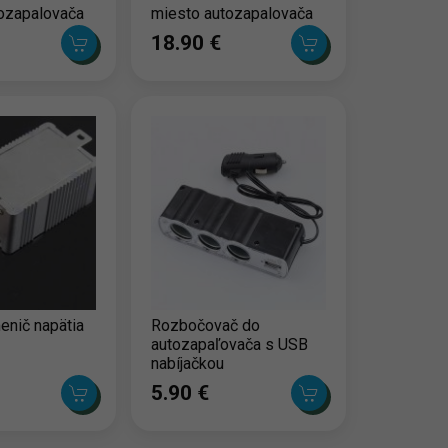
ozapalovača
miesto autozapalovača
5V
1 x USB
18.90 ‎€
nič napätia
Rozbočovač do
autozapaľovača s USB
nabíjačkou
5.90 ‎€