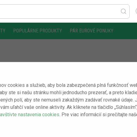
KTY
POPULÁRNE PRODUKTY
PÁR EUROVÉ PONUKY
ov cookies a služieb, aby bola zabezpečená plná funkčnosť webo
 aby ste si našu stránku mohli jednoducho prezerať, a preto kladi
ených polí, aby ste nemuseli zakaždým zadávať rovnaké údaje. Je 
vám uľahčí vaše online aktivity. Ak kliknete na tlačidlo „Súhlasí
avštívte nastavenia cookies
. Pre viac informácií si prečítajte na