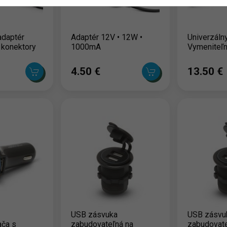
adaptér
Adaptér 12V • 12W •
Univerzáln
 konektory
1000mA
Vymeniteľn
4.50 ‎€
13.50 ‎€
USB zásvuka
USB zásvu
ača s
zabudovateľná na
zabudovate