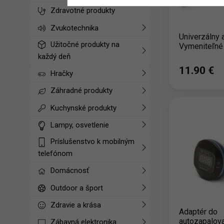
Zdravotné produkty
Zvukotechnika
Univerzálny 
Užitočné produkty na
Vymeniteľné
každý deň
11.90 ‎€
Hračky
Záhradné produkty
Kuchynské produkty
Lampy, osvetlenie
Príslušenstvo k mobilným
telefónom
Domácnosť
Outdoor a šport
Zdravie a krása
Adaptér do
autozapalov
Zábavná elektronika