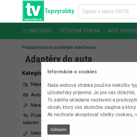
Topvyrobky
KATEGÓRIE
TÝŽDENNÁ PONUKA
NOVÉ PRODU
Príslušenstvo k mobilným telefónom
Adaptéry do auta
Informácie o cookies
Kategórie
Nápady na darčeky
Naša webová stránka používa niekoľko typ
užívateľsky príjemná. Je pre nás dôležité,
Automobilové doplnky
To zahŕňa ukladanie nastavení a predvypln
Náradie
obsah, ktorý vás skutočne zaujíma a ktorý 
Ak nechcete akceptovať všetky cookies,
n
Produkty s poškodeným
balením
Súhlasím
Dekoračné produkty