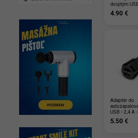
dvojitým USB
čierny
4.90 ‎€
Adaptér do
autozapalova
USB - 2,4 A -
5.50 ‎€