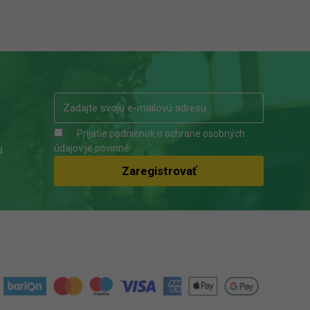
Prijatie podnienok o ochrane osobných
údajov je povinné
!