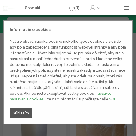
Produkt
(0)
Informácie o cookies
Domácnosť
Naša webová stránka používa niekoľko typov cookies a služieb,
Odpadkové koše a popolnice
aby bola zabezpečená plná funkčnosť webovej stránky a aby bola
informatívna a užívateľsky príjemná. Je pre nás dôležité, aby ste si
našu stránku mohli jednoducho prezerať, a preto kladieme veľký
dôraz na neustály ďalší rozvoj. To zahŕňa ukladanie nastavení a
predvyplnených polí, aby ste nemuseli zakaždým zadávať rovnaké
údaje. Je pre nás tiež dôležité, aby ste videli iba obsah, ktorý vás
skutočne zaujíma a ktorý vám uľahčí vaše online aktivity. Ak
kliknete na tlačidlo „Súhlasím“, súhlasíte s používaním súborov
cookie. Ak nechcete akceptovať všetky cookies,
navštívte
nastavenia cookies
. Pre viac informácií si prečítajte naše
VOP
.
Súhlasím