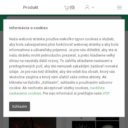
Produkt
(0)
Informácie o cookies
Lampy, osvetlenie
Naša webová stránka používa niekoľko typov cookies a služieb,
Svetlá na bicykle
aby bola zabezpečená plná funkčnosť webovej stránky a aby bola
informatívna a užívateľsky príjemná. Je pre nás dôležité, aby ste si
našu stránku mohli jednoducho prezerať, a preto kladieme veľký
dôraz na neustály ďalší rozvoj. To zahŕňa ukladanie nastavení a
predvyplnených polí, aby ste nemuseli zakaždým zadávať rovnaké
údaje. Je pre nás tiež dôležité, aby ste videli iba obsah, ktorý vás
skutočne zaujíma a ktorý vám uľahčí vaše online aktivity. Ak
kliknete na tlačidlo „Súhlasím“, súhlasíte s používaním súborov
cookie. Ak nechcete akceptovať všetky cookies,
navštívte
nastavenia cookies
. Pre viac informácií si prečítajte naše
VOP
.
Súhlasím