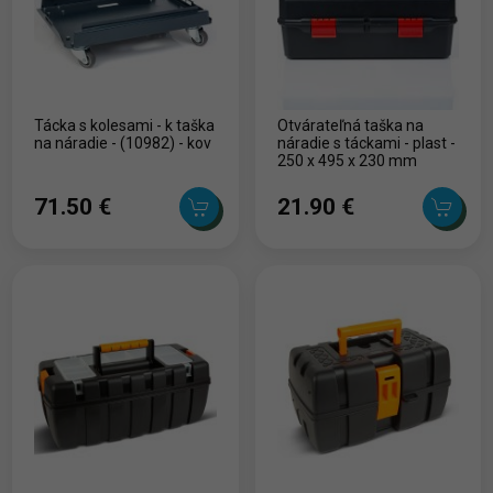
Tácka s kolesami - k taška
Otvárateľná taška na
na náradie - (10982) - kov
náradie s táckami - plast -
250 x 495 x 230 mm
71.50 ‎€
21.90 ‎€