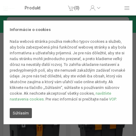
Produkt
(0)
Informácie o cookies
Náradie
Naša webová stránka používa niekoľko typov cookies a služieb,
Plastové tašky, boxy
aby bola zabezpečená plná funkčnosť webovej stránky a aby bola
informatívna a užívateľsky príjemná. Je pre nás dôležité, aby ste si
našu stránku mohli jednoducho prezerať, a preto kladieme veľký
dôraz na neustály ďalší rozvoj. To zahŕňa ukladanie nastavení a
predvyplnených polí, aby ste nemuseli zakaždým zadávať rovnaké
údaje. Je pre nás tiež dôležité, aby ste videli iba obsah, ktorý vás
skutočne zaujíma a ktorý vám uľahčí vaše online aktivity. Ak
kliknete na tlačidlo „Súhlasím“, súhlasíte s používaním súborov
cookie. Ak nechcete akceptovať všetky cookies,
navštívte
nastavenia cookies
. Pre viac informácií si prečítajte naše
VOP
.
Súhlasím