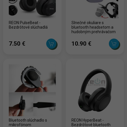
REON PulseBeat -
Slnečné okuliare s
Bezdrôtové slúchadlá
bluetooth headsetom a
hudobným prehrávačom
7.50 ‎€
10.90 ‎€
Bluetooth slúchadlo s
REON HyperBeat -
mikrofónom
Bezdrôtové bluetooth