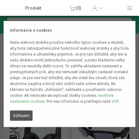
Produkt
(0)
Informácie o cookies
Zvukotechnika
Naša webová stránka používa niekoľko typov cookies a služieb,
Slúchadlá
aby bola zabezpečená plná funkčnosť webovej stránky a aby bola
informatívna a užívateľsky príjemná. Je pre nás dôležité, aby ste si
našu stránku mohli jednoducho prezerať, a preto kladieme veľký
dôraz na neustály ďalší rozvoj. To zahŕňa ukladanie nastavení a
predvyplnených polí, aby ste nemuseli zakaždým zadávať rovnaké
údaje. Je pre nás tiež dôležité, aby ste videli iba obsah, ktorý vás
skutočne zaujíma a ktorý vám uľahčí vaše online aktivity. Ak
kliknete na tlačidlo „Súhlasím“, súhlasíte s používaním súborov
cookie. Ak nechcete akceptovať všetky cookies,
navštívte
nastavenia cookies
. Pre viac informácií si prečítajte naše
VOP
.
Súhlasím