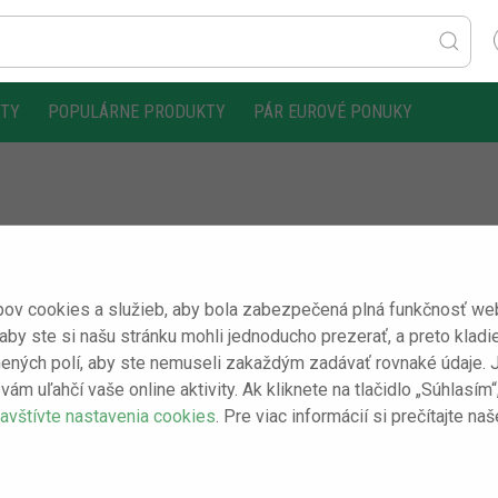
KTY
POPULÁRNE PRODUKTY
PÁR EUROVÉ PONUKY
ov cookies a služieb, aby bola zabezpečená plná funkčnosť webo
 aby ste si našu stránku mohli jednoducho prezerať, a preto kladi
ených polí, aby ste nemuseli zakaždým zadávať rovnaké údaje. Je 
vám uľahčí vaše online aktivity. Ak kliknete na tlačidlo „Súhlasí
avštívte nastavenia cookies
. Pre viac informácií si prečítajte na