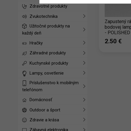
Zdravotné produkty
Zvukotechnika
Zapustený r
Užitočné produkty na
bodovej lamp
- POLISHED
každý deň
2.50 ‎€
Hračky
Záhradné produkty
Kuchynské produkty
Lampy, osvetlenie
Príslušenstvo k mobilným
telefónom
Domácnosť
Outdoor a šport
Zdravie a krása
Zábavná elektronika