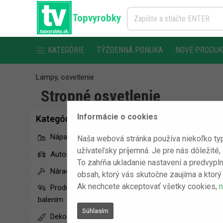
Topvyrobky
KATEGÓRIE
TÝŽDENNÁ PONUKA
NOVÉ PRODU
Lampy, osvetlenie
Stropné osvetlenie
Informácie o cookies
Kategórie
Nápady na darčeky
Naša webová stránka používa niekoľko typ
užívateľsky príjemná. Je pre nás dôležité,
Automobilové doplnky
To zahŕňa ukladanie nastavení a predvypln
Náradie
obsah, ktorý vás skutočne zaujíma a ktorý 
Ak nechcete akceptovať všetky cookies,
n
Produkty s poškodeným
balením
Súhlasím
Dekoračné produkty