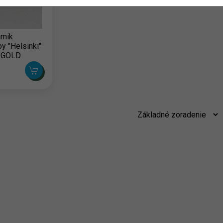
ámik
y "Helsinki"
 GOLD