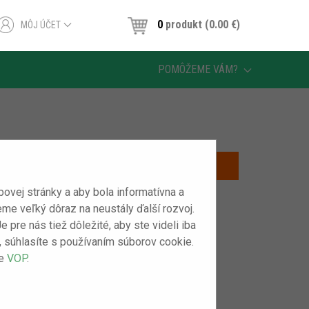
0
produkt (0.00 ‎€)
MÔJ ÚČET
POMÔŽEME VÁM?
vej stránky a aby bola informatívna a
eme veľký dôraz na neustály ďalší rozvoj.
pre nás tiež dôležité, aby ste videli iba
m“, súhlasíte s používaním súborov cookie.
še
VOP
.