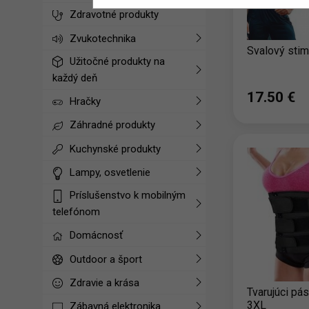
Zdravotné produkty
Zvukotechnika
Svalový stim
Užitočné produkty na
každý deň
17.50 ‎€
Hračky
Záhradné produkty
Kuchynské produkty
Lampy, osvetlenie
Príslušenstvo k mobilným
telefónom
Domácnosť
Outdoor a šport
Zdravie a krása
Tvarujúci pá
3XL
Zábavná elektronika