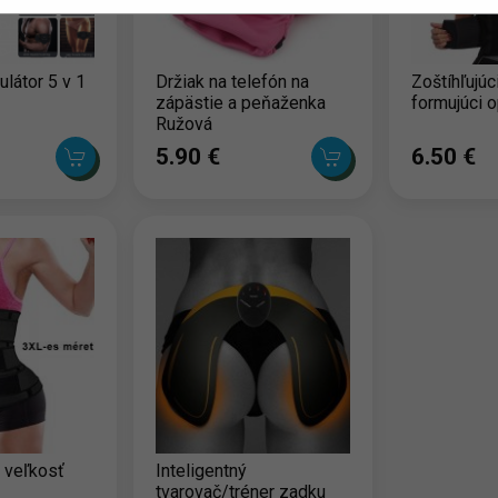
ulátor 5 v 1
Držiak na telefón na
Zoštíhľujúc
zápästie a peňaženka
formujúci 
Ružová
5.90 ‎€
6.50 ‎€
s veľkosť
Inteligentný
tvarovač/tréner zadku