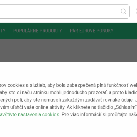
KTY
POPULÁRNE PRODUKTY
PÁR EUROVÉ PONUKY
ov cookies a služieb, aby bola zabezpečená plná funkčnosť webo
 aby ste si našu stránku mohli jednoducho prezerať, a preto kladi
ených polí, aby ste nemuseli zakaždým zadávať rovnaké údaje. Je 
vám uľahčí vaše online aktivity. Ak kliknete na tlačidlo „Súhlasí
avštívte nastavenia cookies
. Pre viac informácií si prečítajte na