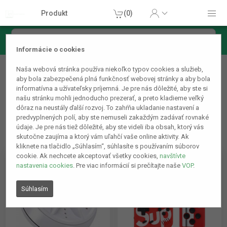
Produkt
(0)
Informácie o cookies
Produkty s poškodeným balením
Naša webová stránka používa niekoľko typov cookies a služieb,
aby bola zabezpečená plná funkčnosť webovej stránky a aby bola
informatívna a užívateľsky príjemná. Je pre nás dôležité, aby ste si
našu stránku mohli jednoducho prezerať, a preto kladieme veľký
dôraz na neustály ďalší rozvoj. To zahŕňa ukladanie nastavení a
predvyplnených polí, aby ste nemuseli zakaždým zadávať rovnaké
údaje. Je pre nás tiež dôležité, aby ste videli iba obsah, ktorý vás
skutočne zaujíma a ktorý vám uľahčí vaše online aktivity. Ak
kliknete na tlačidlo „Súhlasím“, súhlasíte s používaním súborov
cookie. Ak nechcete akceptovať všetky cookies,
navštívte
nastavenia cookies
. Pre viac informácií si prečítajte naše
VOP
.
Súhlasím