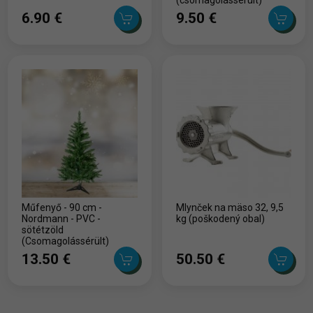
(csomagolássérült)
6.90 ‎€
9.50 ‎€
Műfenyő - 90 cm -
Mlynček na mäso 32, 9,5
Nordmann - PVC -
kg (poškodený obal)
sötétzöld
(Csomagolássérült)
13.50 ‎€
50.50 ‎€