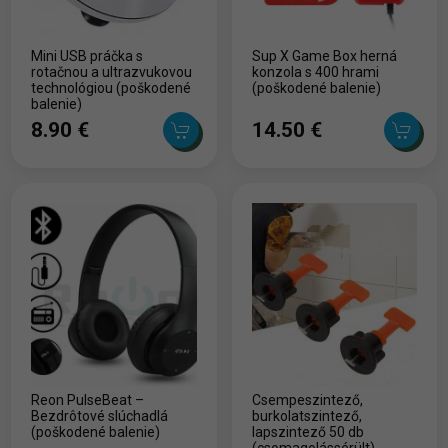
Mini USB práčka s
Sup X Game Box herná
rotačnou a ultrazvukovou
konzola s 400 hrami
technológiou (poškodené
(poškodené balenie)
balenie)
8.90 ‎€
14.50 ‎€
Reon PulseBeat –
Csempeszintező,
Bezdrôtové slúchadlá
burkolatszintező,
(poškodené balenie)
lapszintező 50 db