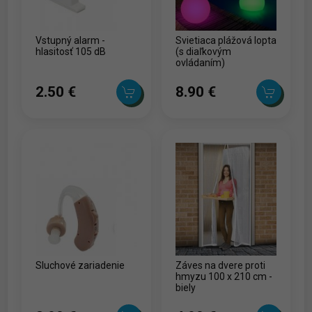
Vstupný alarm -
Svietiaca plážová lopta
hlasitosť 105 dB
(s diaľkovým
ovládaním)
2.50 ‎€
8.90 ‎€
Sluchové zariadenie
Záves na dvere proti
hmyzu 100 x 210 cm -
biely