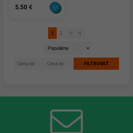
5.50 ‎€
1
2
4.