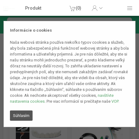
Produkt
(0)
Informácie o cookies
POPULÁRNE
Naša webová stránka používa niekoľko typov cookies a služieb,
aby bola zabezpečená plná funkčnosť webovej stránky a aby bola
informatívna a užívateľsky príjemná. Je pre nás dôležité, aby ste si
našu stránku mohli jednoducho prezerať, a preto kladieme veľký
1
2
4.
dôraz na neustály ďalší rozvoj. To zahŕňa ukladanie nastavení a
predvyplnených polí, aby ste nemuseli zakaždým zadávať rovnaké
údaje. Je pre nás tiež dôležité, aby ste videli iba obsah, ktorý vás
skutočne zaujíma a ktorý vám uľahčí vaše online aktivity. Ak
kliknete na tlačidlo „Súhlasím“, súhlasíte s používaním súborov
cookie. Ak nechcete akceptovať všetky cookies,
navštívte
nastavenia cookies
. Pre viac informácií si prečítajte naše
VOP
.
Súhlasím