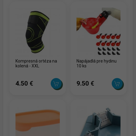
Kompresná ortéza na
Napájadlá pre hydinu
kolená - XXL
10 ks
4.50 ‎€
9.50 ‎€