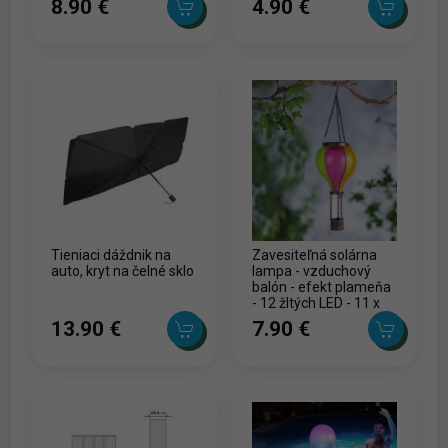
8.90 ‎€
4.90 ‎€
Tieniaci dáždnik na
Zavesiteľná solárna
auto, kryt na čelné sklo
lampa - vzduchový
balón - efekt plameňa
- 12 žltých LED - 11 x
11 x 37 cm
13.90 ‎€
7.90 ‎€