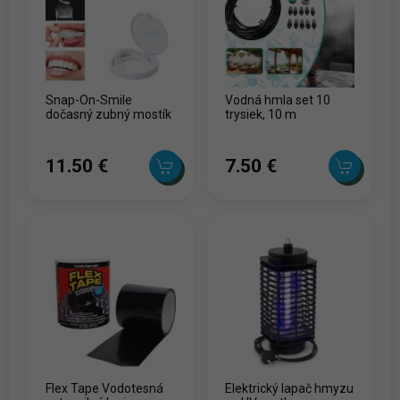
Snap-On-Smile
Vodná hmla set 10
dočasný zubný mostík
trysiek, 10 m
11.50 ‎€
7.50 ‎€
Flex Tape Vodotesná
Elektrický lapač hmyzu