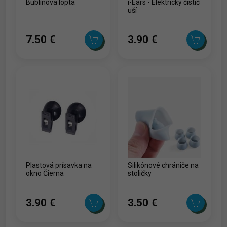
Bublinová lopta
i-Ears - Elektrický čistič
uší
7.50 ‎€
3.90 ‎€
Plastová prísavka na
Silikónové chrániče na
okno Čierna
stoličky
3.90 ‎€
3.50 ‎€