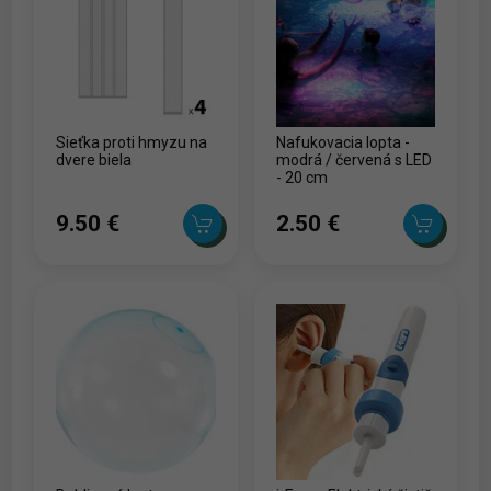
Sieťka proti hmyzu na
Nafukovacia lopta -
dvere biela
modrá / červená s LED
- 20 cm
9.50 ‎€
2.50 ‎€