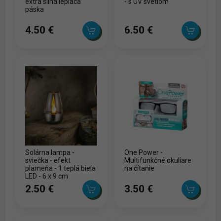
extra silná lepiaca
- s UV svetlom
páska
4.50 ‎€
6.50 ‎€
Solárna lampa -
One Power -
sviečka - efekt
Multifunkčné okuliare
plameňa - 1 teplá biela
na čítanie
LED - 6 x 9 cm
2.50 ‎€
3.50 ‎€