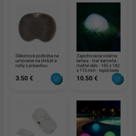
Silikónová podložka na
Zapichovacia solárna
umývanie na chrbát a
lampa - tvar kameňa -
nohy s prísavkou
matné sklo - 165 x 142
x 115 mm - teplá biela
LED
3.50 ‎€
10.50 ‎€