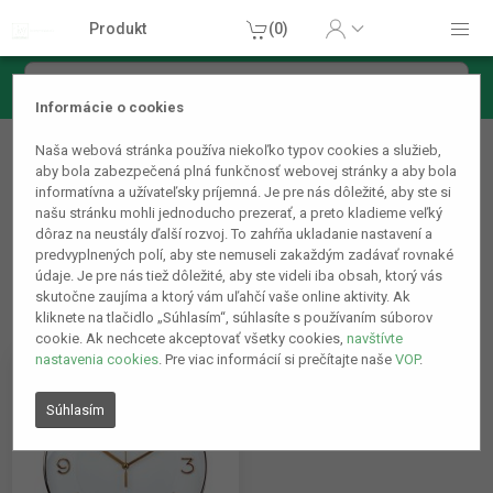
Produkt
(0)
Informácie o cookies
Dekoračné produkty
Naša webová stránka používa niekoľko typov cookies a služieb,
Výzdoba okien
aby bola zabezpečená plná funkčnosť webovej stránky a aby bola
informatívna a užívateľsky príjemná. Je pre nás dôležité, aby ste si
našu stránku mohli jednoducho prezerať, a preto kladieme veľký
dôraz na neustály ďalší rozvoj. To zahŕňa ukladanie nastavení a
predvyplnených polí, aby ste nemuseli zakaždým zadávať rovnaké
údaje. Je pre nás tiež dôležité, aby ste videli iba obsah, ktorý vás
skutočne zaujíma a ktorý vám uľahčí vaše online aktivity. Ak
kliknete na tlačidlo „Súhlasím“, súhlasíte s používaním súborov
cookie. Ak nechcete akceptovať všetky cookies,
navštívte
nastavenia cookies
. Pre viac informácií si prečítajte naše
VOP
.
Súhlasím