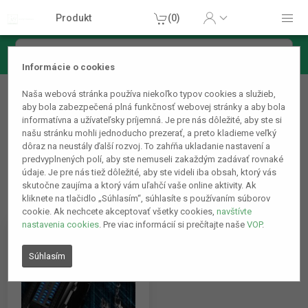
Produkt
(0)
Informácie o cookies
Príslušenstvo k mobilným telefónom
Naša webová stránka používa niekoľko typov cookies a služieb,
Inteligentné hodinky
aby bola zabezpečená plná funkčnosť webovej stránky a aby bola
informatívna a užívateľsky príjemná. Je pre nás dôležité, aby ste si
našu stránku mohli jednoducho prezerať, a preto kladieme veľký
dôraz na neustály ďalší rozvoj. To zahŕňa ukladanie nastavení a
predvyplnených polí, aby ste nemuseli zakaždým zadávať rovnaké
údaje. Je pre nás tiež dôležité, aby ste videli iba obsah, ktorý vás
skutočne zaujíma a ktorý vám uľahčí vaše online aktivity. Ak
kliknete na tlačidlo „Súhlasím“, súhlasíte s používaním súborov
cookie. Ak nechcete akceptovať všetky cookies,
navštívte
nastavenia cookies
. Pre viac informácií si prečítajte naše
VOP
.
Súhlasím