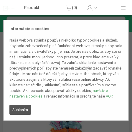
Produkt
(0)
Informácie o cookies
Domácnosť
Ostatné domáce príslušenstvo
Triedič na
Naša webová stránka používa niekoľko typov cookies a služieb,
ponožky
aby bola zabezpečená plná funkčnosť webovej stránky a aby bola
informatívna a užívateľsky príjemná. Je pre nás dôležité, aby ste si
našu stránku mohli jednoducho prezerať, a preto kladieme veľký
dôraz na neustály ďalší rozvoj. To zahŕňa ukladanie nastavení a
predvyplnených polí, aby ste nemuseli zakaždým zadávať rovnaké
údaje. Je pre nás tiež dôležité, aby ste videli iba obsah, ktorý vás
skutočne zaujíma a ktorý vám uľahčí vaše online aktivity. Ak
kliknete na tlačidlo „Súhlasím“, súhlasíte s používaním súborov
cookie. Ak nechcete akceptovať všetky cookies,
navštívte
nastavenia cookies
. Pre viac informácií si prečítajte naše
VOP
.
Súhlasím