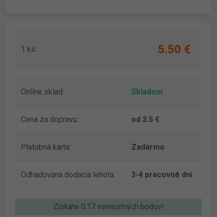
5.50 ‎€
1 ks:
Online sklad::
Skladom
Cena za dopravu::
od 3.5 €
Platobná karta:
Zadarmo
Odhadovaná dodacia lehota:
3-4 pracovné dni
Získate 0.17 vernostných bodov!