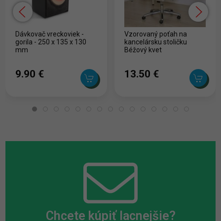
Dávkovač vreckoviek -
Vzorovaný poťah na
gorila - 250 x 135 x 130
kancelársku stoličku
mm
Béžový kvet
9.90 ‎€
13.50 ‎€
Chcete kúpiť lacnejšie?