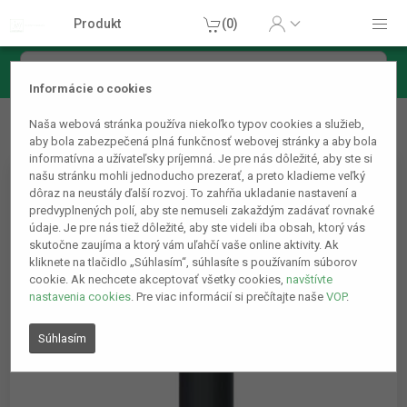
Produkt
(0)
Informácie o cookies
Domácnosť
Ostatné domáce príslušenstvo
Extra silný
Naša webová stránka používa niekoľko typov cookies a služieb,
ručný ventilátor Čierny
aby bola zabezpečená plná funkčnosť webovej stránky a aby bola
informatívna a užívateľsky príjemná. Je pre nás dôležité, aby ste si
našu stránku mohli jednoducho prezerať, a preto kladieme veľký
dôraz na neustály ďalší rozvoj. To zahŕňa ukladanie nastavení a
predvyplnených polí, aby ste nemuseli zakaždým zadávať rovnaké
údaje. Je pre nás tiež dôležité, aby ste videli iba obsah, ktorý vás
skutočne zaujíma a ktorý vám uľahčí vaše online aktivity. Ak
kliknete na tlačidlo „Súhlasím“, súhlasíte s používaním súborov
cookie. Ak nechcete akceptovať všetky cookies,
navštívte
nastavenia cookies
. Pre viac informácií si prečítajte naše
VOP
.
Súhlasím