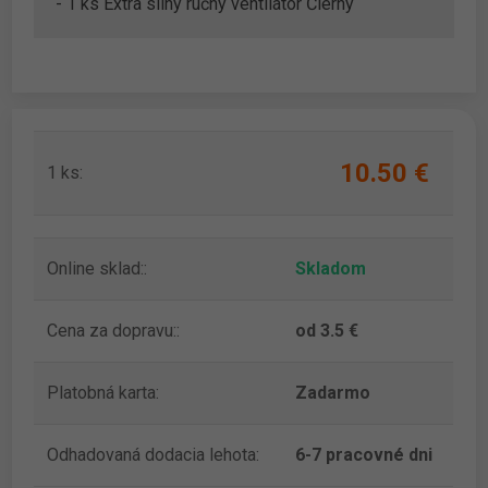
- 1 ks Extra silný ručný ventilátor Čierny
10.50 ‎€
1 ks:
Online sklad::
Skladom
Cena za dopravu::
od 3.5 €
Platobná karta:
Zadarmo
Odhadovaná dodacia lehota:
6-7 pracovné dni