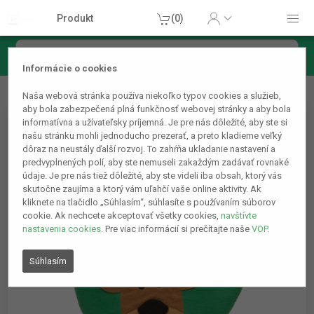
Produkt
(0)
Informácie o cookies
Vianočná dekorácia na záchodovú dosku so vzorom soba
Naša webová stránka používa niekoľko typov cookies a služieb,
aby bola zabezpečená plná funkčnosť webovej stránky a aby bola
informatívna a užívateľsky príjemná. Je pre nás dôležité, aby ste si
našu stránku mohli jednoducho prezerať, a preto kladieme veľký
dôraz na neustály ďalší rozvoj. To zahŕňa ukladanie nastavení a
predvyplnených polí, aby ste nemuseli zakaždým zadávať rovnaké
údaje. Je pre nás tiež dôležité, aby ste videli iba obsah, ktorý vás
skutočne zaujíma a ktorý vám uľahčí vaše online aktivity. Ak
kliknete na tlačidlo „Súhlasím“, súhlasíte s používaním súborov
cookie. Ak nechcete akceptovať všetky cookies,
navštívte
nastavenia cookies
. Pre viac informácií si prečítajte naše
VOP
.
Súhlasím