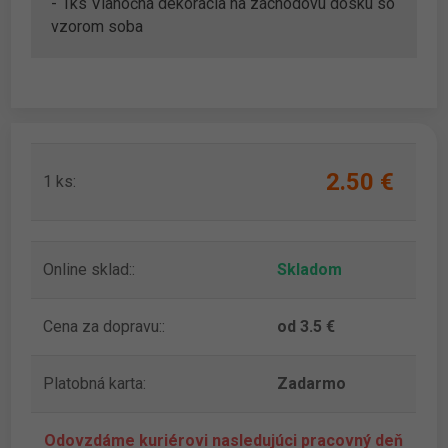
- 1ks Vianočná dekorácia na záchodovú dosku so
vzorom soba
2.50 ‎€
1 ks:
Online sklad::
Skladom
Cena za dopravu::
od 3.5 €
Platobná karta:
Zadarmo
Odovzdáme kuriérovi nasledujúci pracovný deň