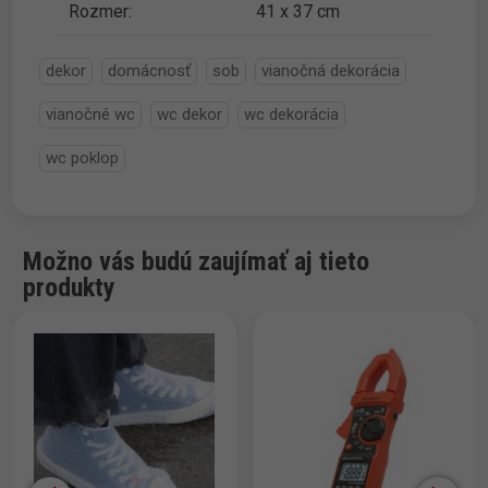
Rozmer:
41 x 37 cm
dekor
domácnosť
sob
vianočná dekorácia
vianočné wc
wc dekor
wc dekorácia
wc poklop
Možno vás budú zaujímať aj tieto
produkty