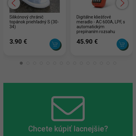
Silikónový chránič
Digitálne kliešťové
topánok priehľadný S (30-
meradlo - AC 600A, LPF, s
34)
automatickým
prepínaním rozsahu
merania, funkcia praco
3.90 ‎€
45.90 ‎€
Chcete kúpiť lacnejšie?