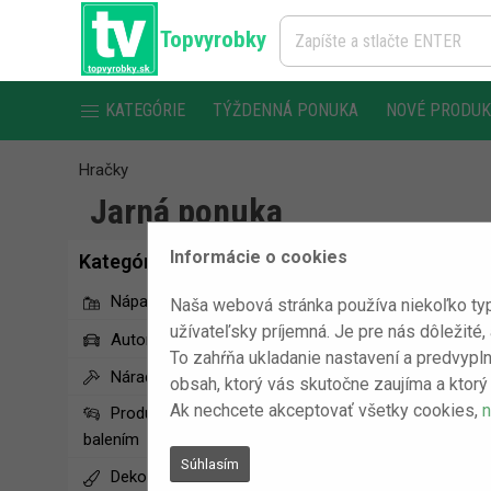
Topvyrobky
KATEGÓRIE
TÝŽDENNÁ PONUKA
NOVÉ PRODU
Hračky
Jarná ponuka
Informácie o cookies
Kategórie
Nápady na darčeky
Naša webová stránka používa niekoľko typ
užívateľsky príjemná. Je pre nás dôležité,
Automobilové doplnky
To zahŕňa ukladanie nastavení a predvypln
Náradie
obsah, ktorý vás skutočne zaujíma a ktorý 
Ak nechcete akceptovať všetky cookies,
n
Produkty s poškodeným
balením
Súhlasím
Dekoračné produkty