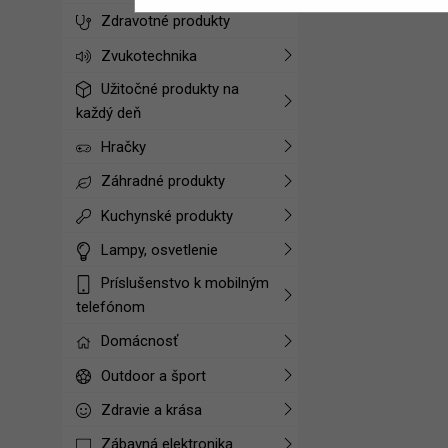
Zdravotné produkty
Zvukotechnika
Užitočné produkty na
každý deň
Hračky
Záhradné produkty
Kuchynské produkty
Lampy, osvetlenie
Príslušenstvo k mobilným
telefónom
Domácnosť
Outdoor a šport
Zdravie a krása
Zábavná elektronika