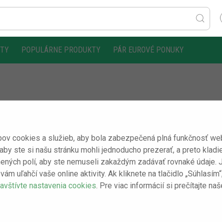
KTY
POPULÁRNE PRODUKTY
PÁR EUROVÉ PONUKY
ov cookies a služieb, aby bola zabezpečená plná funkčnosť webo
 aby ste si našu stránku mohli jednoducho prezerať, a preto kladi
ených polí, aby ste nemuseli zakaždým zadávať rovnaké údaje. Je 
vám uľahčí vaše online aktivity. Ak kliknete na tlačidlo „Súhlasí
avštívte nastavenia cookies
. Pre viac informácií si prečítajte na