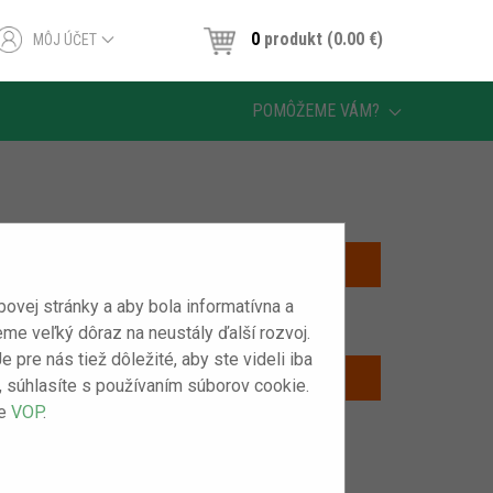
0
produkt (0.00 ‎€)
MÔJ ÚČET
POMÔŽEME VÁM?
vej stránky a aby bola informatívna a
eme veľký dôraz na neustály ďalší rozvoj.
pre nás tiež dôležité, aby ste videli iba
m“, súhlasíte s používaním súborov cookie.
še
VOP
.