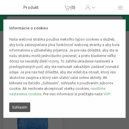
Produkt
(0)
Informácie o cookies
Hračky
Naša webová stránka používa niekoľko typov cookies a služieb,
Letná ponuka
aby bola zabezpečená plná funkčnosť webovej stránky a aby bola
informatívna a užívateľsky príjemná. Je pre nás dôležité, aby ste si
našu stránku mohli jednoducho prezerať, a preto kladieme veľký
dôraz na neustály ďalší rozvoj. To zahŕňa ukladanie nastavení a
predvyplnených polí, aby ste nemuseli zakaždým zadávať rovnaké
údaje. Je pre nás tiež dôležité, aby ste videli iba obsah, ktorý vás
skutočne zaujíma a ktorý vám uľahčí vaše online aktivity. Ak
kliknete na tlačidlo „Súhlasím“, súhlasíte s používaním súborov
cookie. Ak nechcete akceptovať všetky cookies,
navštívte
nastavenia cookies
. Pre viac informácií si prečítajte naše
VOP
.
Súhlasím