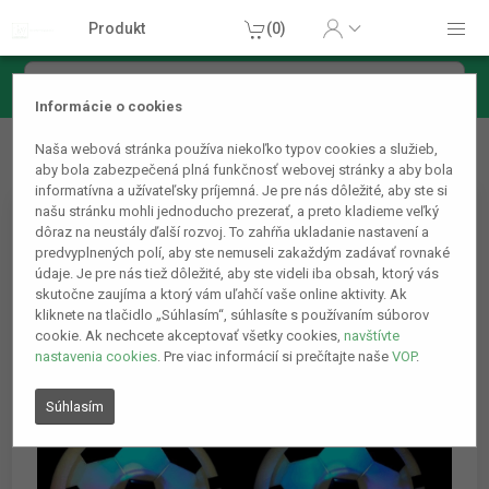
Produkt
(0)
Informácie o cookies
Domácnosť
Ostatné domáce príslušenstvo
Futbalová
Naša webová stránka používa niekoľko typov cookies a služieb,
lopta s vzduchovým vankúšom - na batérie
aby bola zabezpečená plná funkčnosť webovej stránky a aby bola
informatívna a užívateľsky príjemná. Je pre nás dôležité, aby ste si
našu stránku mohli jednoducho prezerať, a preto kladieme veľký
dôraz na neustály ďalší rozvoj. To zahŕňa ukladanie nastavení a
predvyplnených polí, aby ste nemuseli zakaždým zadávať rovnaké
údaje. Je pre nás tiež dôležité, aby ste videli iba obsah, ktorý vás
skutočne zaujíma a ktorý vám uľahčí vaše online aktivity. Ak
kliknete na tlačidlo „Súhlasím“, súhlasíte s používaním súborov
cookie. Ak nechcete akceptovať všetky cookies,
navštívte
nastavenia cookies
. Pre viac informácií si prečítajte naše
VOP
.
Súhlasím