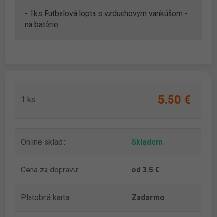
- 1ks Futbalová lopta s vzduchovým vankúšom -
na batérie
5.50 ‎€
1 ks:
Online sklad::
Skladom
Cena za dopravu::
od 3.5 €
Platobná karta:
Zadarmo