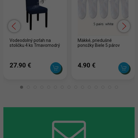
Vodeodolný poťah na
Mäkké, priedušné
stoličku 4 ks Tmavomodrý
ponožky Biele 5 párov
27.90 ‎€
4.90 ‎€