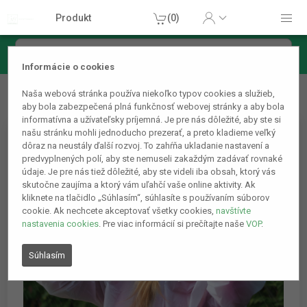
Produkt
(0)
Informácie o cookies
Domácnosť
Ostatné domáce príslušenstvo
Poncho - 68
Naša webová stránka používa niekoľko typov cookies a služieb,
x 115 cm - EVA
aby bola zabezpečená plná funkčnosť webovej stránky a aby bola
informatívna a užívateľsky príjemná. Je pre nás dôležité, aby ste si
našu stránku mohli jednoducho prezerať, a preto kladieme veľký
dôraz na neustály ďalší rozvoj. To zahŕňa ukladanie nastavení a
predvyplnených polí, aby ste nemuseli zakaždým zadávať rovnaké
údaje. Je pre nás tiež dôležité, aby ste videli iba obsah, ktorý vás
skutočne zaujíma a ktorý vám uľahčí vaše online aktivity. Ak
kliknete na tlačidlo „Súhlasím“, súhlasíte s používaním súborov
cookie. Ak nechcete akceptovať všetky cookies,
navštívte
nastavenia cookies
. Pre viac informácií si prečítajte naše
VOP
.
Súhlasím