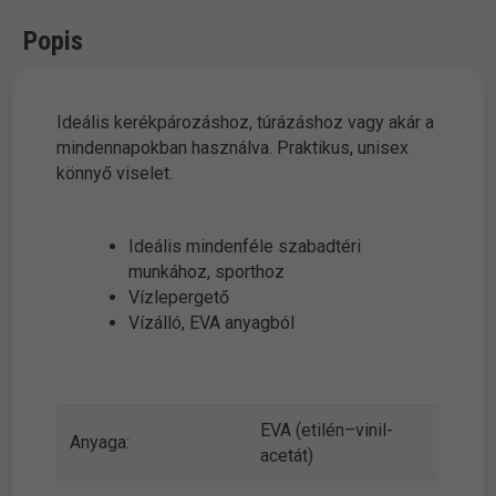
Popis
Ideális kerékpározáshoz, túrázáshoz vagy akár a
mindennapokban használva. Praktikus, unisex
könnyő viselet.
Ideális mindenféle szabadtéri
munkához, sporthoz
Vízlepergető
Vízálló, EVA anyagból
EVA (etilén–vinil-
Anyaga:
acetát)