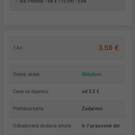
- 1ks Poncho - 68 x 115 cm - EVA
3.50 ‎€
1 ks:
Online sklad::
Skladom
Cena za dopravu::
od 3.5 €
Platobná karta:
Zadarmo
Odhadovaná dodacia lehota:
6-7 pracovné dni