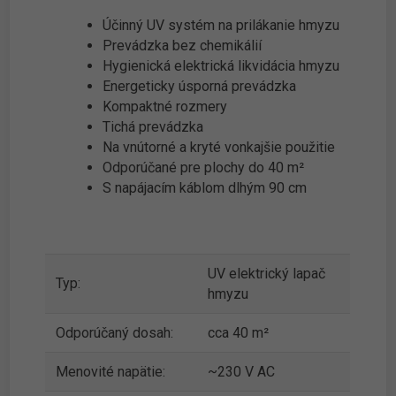
Účinný UV systém na prilákanie hmyzu
Prevádzka bez chemikálií
Hygienická elektrická likvidácia hmyzu
Energeticky úsporná prevádzka
Kompaktné rozmery
Tichá prevádzka
Na vnútorné a kryté vonkajšie použitie
Odporúčané pre plochy do 40 m²
S napájacím káblom dlhým 90 cm
UV elektrický lapač
Typ:
hmyzu
Odporúčaný dosah:
cca 40 m²
Menovité napätie:
~230 V AC