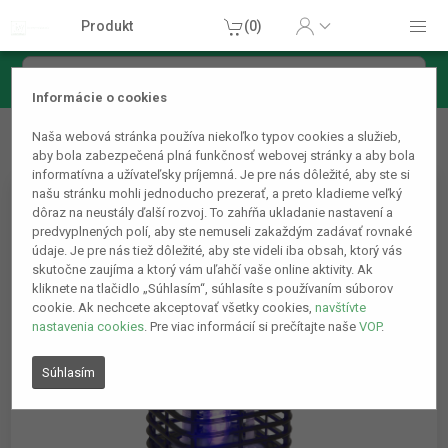
Produkt
(0)
Informácie o cookies
Domácnosť
Odpudzovače hmyzu a hlodavcov
Elektrický
Naša webová stránka používa niekoľko typov cookies a služieb,
lapač hmyzu - s UV svetlom
aby bola zabezpečená plná funkčnosť webovej stránky a aby bola
informatívna a užívateľsky príjemná. Je pre nás dôležité, aby ste si
našu stránku mohli jednoducho prezerať, a preto kladieme veľký
dôraz na neustály ďalší rozvoj. To zahŕňa ukladanie nastavení a
predvyplnených polí, aby ste nemuseli zakaždým zadávať rovnaké
údaje. Je pre nás tiež dôležité, aby ste videli iba obsah, ktorý vás
skutočne zaujíma a ktorý vám uľahčí vaše online aktivity. Ak
kliknete na tlačidlo „Súhlasím“, súhlasíte s používaním súborov
cookie. Ak nechcete akceptovať všetky cookies,
navštívte
nastavenia cookies
. Pre viac informácií si prečítajte naše
VOP
.
Súhlasím