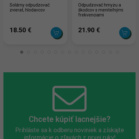
Solárny odpudzovač
Odpudzovač hmyzu a
zvierat, hlodavcov
škodcov s meniteľnými
frekvenciami
18.50 ‎€
21.90 ‎€
Chcete kúpiť lacnejšie?
Prihláste sa k odberu noviniek a získajte
informácie o zľavách z prvej ruky!