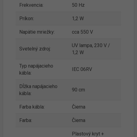
Frekvencia:
50 Hz
Príkon:
1,2 W
Napätie mriežky:
cca 550 V
UV lampa, 230 V /
Svetelný zdroj:
1,2 W
Typ napájacieho
IEC 06RV
kábla:
Dĺžka napájacieho
90 cm
kábla:
Farba kábla:
Čierna
Farba:
Čierna
Plastový kryt +