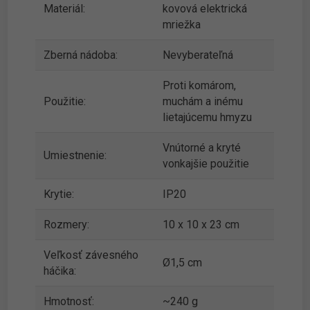
Materiál:
kovová elektrická
mriežka
Zberná nádoba:
Nevyberateľná
Proti komárom,
Použitie:
muchám a inému
lietajúcemu hmyzu
Vnútorné a kryté
Umiestnenie:
vonkajšie použitie
Krytie:
IP20
Rozmery:
10 x 10 x 23 cm
Veľkosť závesného
Ø1,5 cm
háčika:
Hmotnosť:
~240 g