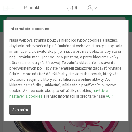
Produkt
(0)
Informácie o cookies
Hračky
Sviatky
Svadba
Rozlúčka so slobodou
Naša webová stránka používa niekoľko typov cookies a služieb,
Odznak, Tím nevesty, 58mm
aby bola zabezpečená plná funkčnosť webovej stránky a aby bola
informatívna a užívateľsky príjemná. Je pre nás dôležité, aby ste si
našu stránku mohli jednoducho prezerať, a preto kladieme veľký
dôraz na neustály ďalší rozvoj. To zahŕňa ukladanie nastavení a
predvyplnených polí, aby ste nemuseli zakaždým zadávať rovnaké
údaje. Je pre nás tiež dôležité, aby ste videli iba obsah, ktorý vás
skutočne zaujíma a ktorý vám uľahčí vaše online aktivity. Ak
kliknete na tlačidlo „Súhlasím“, súhlasíte s používaním súborov
cookie. Ak nechcete akceptovať všetky cookies,
navštívte
nastavenia cookies
. Pre viac informácií si prečítajte naše
VOP
.
Súhlasím