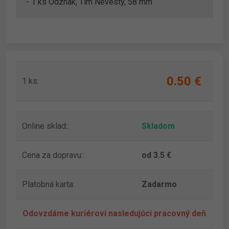
- 1 ks Odznak, Tím Nevesty, 58 mm
0.50 ‎€
1 ks:
Online sklad::
Skladom
Cena za dopravu::
od 3.5 €
Platobná karta:
Zadarmo
Odovzdáme kuriérovi nasledujúci pracovný deň