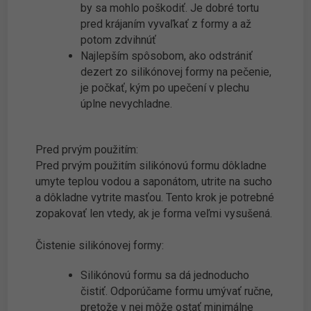
by sa mohlo poškodiť. Je dobré tortu
pred krájaním vyvaľkať z formy a až
potom zdvihnúť
Najlepším spôsobom, ako odstrániť
dezert zo silikónovej formy na pečenie,
je počkať, kým po upečení v plechu
úplne nevychladne.
Pred prvým použitím:
Pred prvým použitím silikónovú formu dôkladne
umyte teplou vodou a saponátom, utrite na sucho
a dôkladne vytrite masťou. Tento krok je potrebné
zopakovať len vtedy, ak je forma veľmi vysušená.
Čistenie silikónovej formy:
Silikónovú formu sa dá jednoducho
čistiť. Odporúčame formu umývať ručne,
pretože v nej môže ostať minimálne