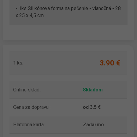
- 1ks Silikónová forma na pečenie - vianočná - 28
x 25 x 4,5 cm
3.90 ‎€
1 ks:
Online sklad::
Skladom
Cena za dopravu::
od 3.5 €
Platobná karta:
Zadarmo