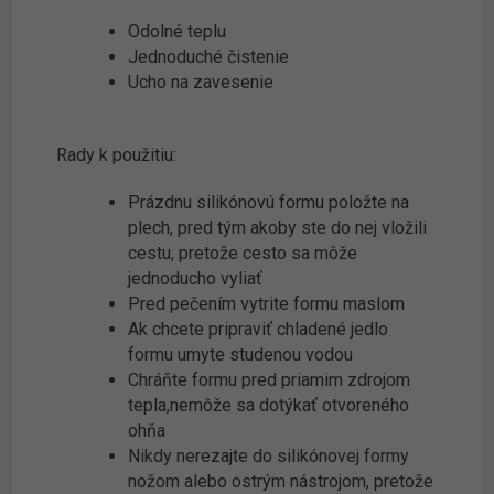
Odolné teplu
Jednoduché čistenie
Ucho na zavesenie
Rady k použitiu:
Prázdnu silikónovú formu položte na
plech, pred tým akoby ste do nej vložili
cestu, pretože cesto sa môže
jednoducho vyliať
Pred pečením vytrite formu maslom
Ak chcete pripraviť chladené jedlo
formu umyte studenou vodou
Chráňte formu pred priamim zdrojom
tepla,nemôže sa dotýkať otvoreného
ohňa
Nikdy nerezajte do silikónovej formy
nožom alebo ostrým nástrojom, pretože