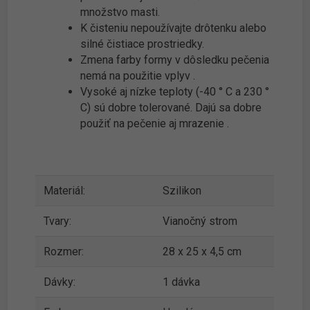
množstvo masti.
K čisteniu nepoužívajte drôtenku alebo
silné čistiace prostriedky.
Zmena farby formy v dôsledku pečenia
nemá na použitie vplyv .
Vysoké aj nízke teploty (-40 ° C a 230 °
C) sú dobre tolerované. Dajú sa dobre
použiť na pečenie aj mrazenie .
Materiál:
Szilikon
Tvary:
Vianočný strom
Rozmer:
28 x 25 x 4,5 cm
Dávky:
1 dávka