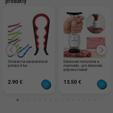
produkty
Otvárač na zaváraninové
Dávkovač na korenie a
poháre 4-ka
marinádu - pre dokonalú
prípravu mäsa!
2.90 ‎€
13.50 ‎€