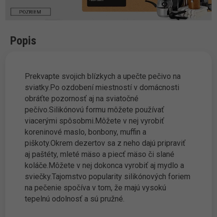
Popis
Prekvapte svojich blízkych a upečte pečivo na
sviatky.Po ozdobení miestností v domácnosti
obráťte pozornosť aj na sviatočné
pečívo.Silikónovú formu môžete používať
viacerými spôsobmi.Môžete v nej vyrobiť
koreninové maslo, bonbony, muffin a
piškoty.Okrem dezertov sa z neho dajú pripraviť
aj paštéty, mleté mäso a piecť mäso či slané
koláče.Môžete v nej dokonca vyrobiť aj mydlo a
sviečky.Tajomstvo popularity silikónových foriem
na pečenie spočíva v tom, že majú vysokú
tepelnú odolnosť a sú pružné.