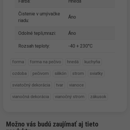
Farba:
Hnedá
Čistenie v umývačke
Áno
riadu:
Odolné tepli,mrazi:
Áno
Rozsah teploty:
-40 + 230°C
forma
forma na pečivo
hnedá
kuchyňa
ozdoba
pečivom
silikón
strom
sviatky
sviatočný dekorácia
tvar
vianoce
vianočná dekorácia
vianočný strom
zákusok
Možno vás budú zaujímať aj tieto