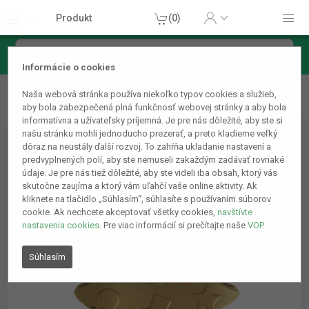
Produkt
(0)
Informácie o cookies
Kuchynské produkty
Kuchynské doplnky
Silikónová
Naša webová stránka používa niekoľko typov cookies a služieb,
forma na pečenie - vianočná - 28 x 25 x 4,5 cm
aby bola zabezpečená plná funkčnosť webovej stránky a aby bola
informatívna a užívateľsky príjemná. Je pre nás dôležité, aby ste si
našu stránku mohli jednoducho prezerať, a preto kladieme veľký
dôraz na neustály ďalší rozvoj. To zahŕňa ukladanie nastavení a
predvyplnených polí, aby ste nemuseli zakaždým zadávať rovnaké
údaje. Je pre nás tiež dôležité, aby ste videli iba obsah, ktorý vás
skutočne zaujíma a ktorý vám uľahčí vaše online aktivity. Ak
kliknete na tlačidlo „Súhlasím“, súhlasíte s používaním súborov
cookie. Ak nechcete akceptovať všetky cookies,
navštívte
nastavenia cookies
. Pre viac informácií si prečítajte naše
VOP
.
Súhlasím