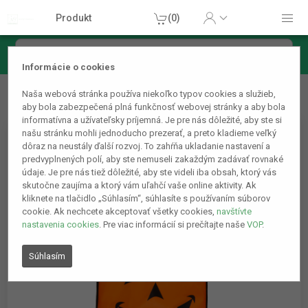
Produkt
(0)
Informácie o cookies
Hračky
Sviatky
Halloween, karneval
Halloweenska
Naša webová stránka používa niekoľko typov cookies a služieb,
darčeková taška - tekvica - 35 x 37 cm - oranžová
aby bola zabezpečená plná funkčnosť webovej stránky a aby bola
informatívna a užívateľsky príjemná. Je pre nás dôležité, aby ste si
našu stránku mohli jednoducho prezerať, a preto kladieme veľký
dôraz na neustály ďalší rozvoj. To zahŕňa ukladanie nastavení a
predvyplnených polí, aby ste nemuseli zakaždým zadávať rovnaké
údaje. Je pre nás tiež dôležité, aby ste videli iba obsah, ktorý vás
skutočne zaujíma a ktorý vám uľahčí vaše online aktivity. Ak
kliknete na tlačidlo „Súhlasím“, súhlasíte s používaním súborov
cookie. Ak nechcete akceptovať všetky cookies,
navštívte
nastavenia cookies
. Pre viac informácií si prečítajte naše
VOP
.
Súhlasím