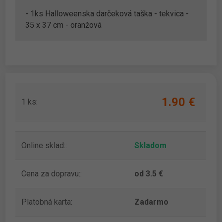
- 1ks Halloweenska darčeková taška - tekvica -
35 x 37 cm - oranžová
1.90 ‎€
1 ks:
Online sklad::
Skladom
Cena za dopravu::
od 3.5 €
Platobná karta:
Zadarmo