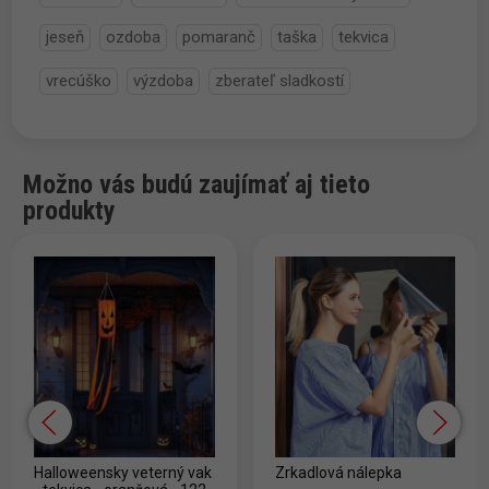
jeseň
ozdoba
pomaranč
taška
tekvica
vrecúško
výzdoba
zberateľ sladkostí
Možno vás budú zaujímať aj tieto
produkty
Halloweensky veterný vak
Zrkadlová nálepka