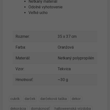
Netkaný materiál
Odolné vyhotovenie
Veľké ucho
Rozmer:
35 x 37 cm
Farba:
Oranžová
Materiál:
Netkaný polypropilén
Vzor:
Tekvica
Hmotnosť:
~30 g
cukrík
darček
darčeková taška
dekor
dekorácia
domácnosť
halloweenská výzdoba