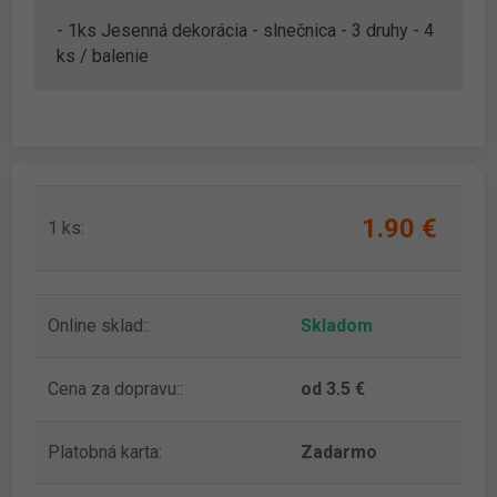
- 1ks Jesenná dekorácia - slnečnica - 3 druhy - 4
ks / balenie
1.90 ‎€
1 ks:
Online sklad::
Skladom
Cena za dopravu::
od 3.5 €
Platobná karta:
Zadarmo