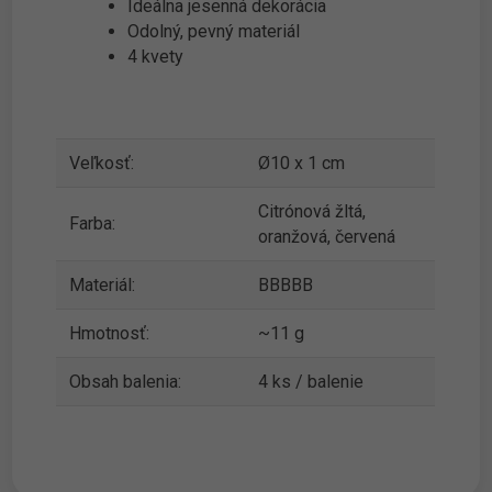
Ideálna jesenná dekorácia
Odolný, pevný materiál
4 kvety
Veľkosť:
Ø10 x 1 cm
Citrónová žltá,
Farba:
oranžová, červená
Materiál:
BBBBB
Hmotnosť:
~11 g
Obsah balenia:
4 ks / balenie