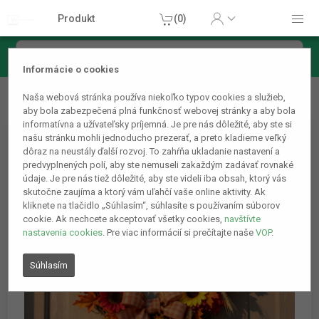
Produkt
(0)
Informácie o cookies
Hračky
Sviatky
Halloween, karneval
Jesenná
Naša webová stránka používa niekoľko typov cookies a služieb,
dekorácia - slnečnica - 3 druhy - 4 ks / balenie
aby bola zabezpečená plná funkčnosť webovej stránky a aby bola
informatívna a užívateľsky príjemná. Je pre nás dôležité, aby ste si
našu stránku mohli jednoducho prezerať, a preto kladieme veľký
dôraz na neustály ďalší rozvoj. To zahŕňa ukladanie nastavení a
predvyplnených polí, aby ste nemuseli zakaždým zadávať rovnaké
údaje. Je pre nás tiež dôležité, aby ste videli iba obsah, ktorý vás
skutočne zaujíma a ktorý vám uľahčí vaše online aktivity. Ak
kliknete na tlačidlo „Súhlasím“, súhlasíte s používaním súborov
cookie. Ak nechcete akceptovať všetky cookies,
navštívte
nastavenia cookies
. Pre viac informácií si prečítajte naše
VOP
.
Súhlasím