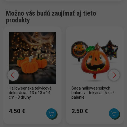
Možno vás budú zaujímať aj tieto
produkty
Halloweenska tekvicová
Sada halloweenskych
dekorácia - 13 x 13 x 14
balónov - tekvica - 5 ks /
cm - 3 druhy
balenie
4.50 ‎€
2.50 ‎€